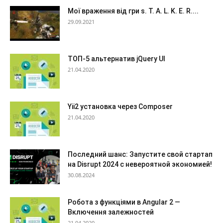
Мої враження від гри s. T. A. L. K. E. R....
29.09.2021
ТОП-5 альтернатив jQuery UI
21.04.2020
Yii2 установка через Composer
21.04.2020
Последний шанс: Запустите свой стартап
на Disrupt 2024 с невероятной экономией!
30.08.2024
Робота з функціями в Angular 2 —
Включення залежностей
21.04.2020