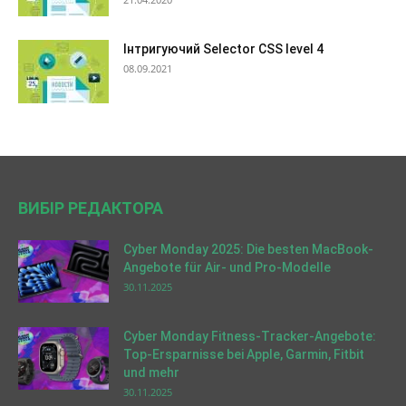
Інтригуючий Selector CSS level 4
08.09.2021
ВИБІР РЕДАКТОРА
Cyber Monday 2025: Die besten MacBook-
Angebote für Air- und Pro-Modelle
30.11.2025
Cyber Monday Fitness-Tracker-Angebote:
Top-Ersparnisse bei Apple, Garmin, Fitbit
und mehr
30.11.2025