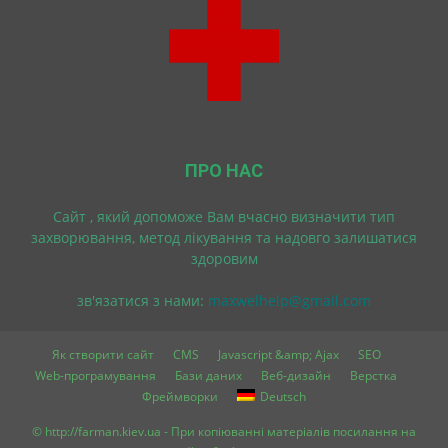
ПРО НАС
Cайт , який допоможе Вам вчасно визначити тип
захворювання, метод лікування та надовго залишатися
здоровим
зв'язатися з нами:
maxwelhelp@gmail.com
Як створити сайт
CMS
Javascript &amp; Ajax
SEO
Web-програмування
Бази даних
Веб-дизайн
Верстка
Фреймворки
Deutsch
© http://farman.kiev.ua - При копіюванні матеріалів посилання на