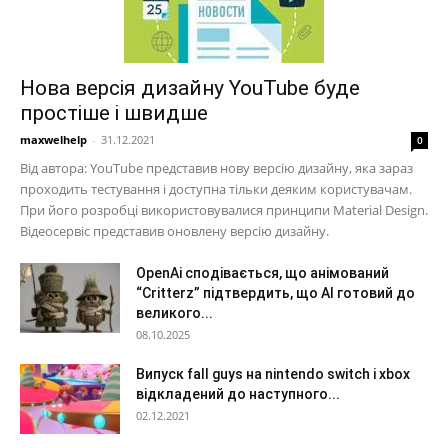
Нова версія дизайну YouTube буде
простіше і швидше
maxwelhelp
-
31.12.2021
0
Від автора: YouTube представив нову версію дизайну, яка зараз
проходить тестування і доступна тільки деяким користувачам.
При його розробці використовувалися принципи Material Design.
Відеосервіс представив оновлену версію дизайну.
OpenAi сподівається, що анімований
“Critterz” підтвердить, що AI готовий до
великого...
08.10.2025
Випуск fall guys на nintendo switch і xbox
відкладений до наступного...
02.12.2021