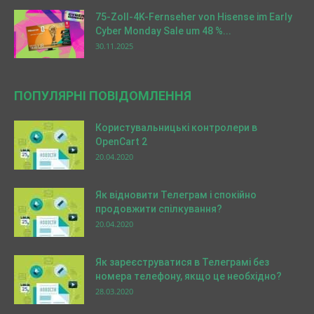
75-Zoll-4K-Fernseher von Hisense im Early
Cyber Monday Sale um 48 %...
30.11.2025
ПОПУЛЯРНІ ПОВІДОМЛЕННЯ
Користувальницькі контролери в
OpenCart 2
20.04.2020
Як відновити Телеграм і спокійно
продовжити спілкування?
20.04.2020
Як зареєструватися в Телеграмі без
номера телефону, якщо це необхідно?
28.03.2020