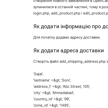
створення повного замовлення в OpenCart
зупинилися в останній частині, тому я р
login.php, add_product.php і edit_product.
Як додати інформацію про д
Для початку додамо адресу доставки.
Як додати адреса доставки
Створіть файл add_shipping_address.php 
‘Sajal’,
‘lastname’ =&gt; ‘Soni’,
‘address_1’ =&gt; ‘Abc Street, 105’,
‘city’ =&gt; ‘Ahmedabad’,
‘country_id’ =&gt; ’99’,
‘zone_id’ =&gt; ‘1485’,