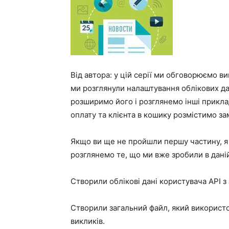
Від автора: у цій серії ми обговорюємо в
ми розглянули налаштування облікових дан
розширимо його і розглянемо інші приклад
оплату та клієнта в кошику розмістимо з
Якщо ви ще не пройшли першу частину, я 
розглянемо те, що ми вже зробили в даній
Створили облікові дані користувача API з
Створили загальний файл, який використо
викликів.