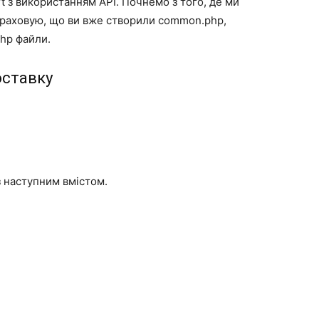
 з використанням API. Почнемо з того, де ми
озраховую, що ви вже створили common.php,
php файли.
оставку
з наступним вмістом.