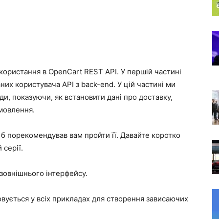
икористання в OpenCart REST API. У першій частині
их користувача API з back-end. У цій частині ми
и, показуючи, як встановити дані про доставку,
амовлення.
б порекомендував вам пройти її. Давайте коротко
 серії.
 зовнішнього інтерфейсу.
вується у всіх прикладах для створення зависаючих