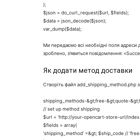
);
$json = do_curl_request($url, $fields);
$data = json_decode($json);
var_dump($data);
Ми передаємо всі необхідні поля адреси д
зроблено, з’явиться повідомлення: «Succes
Як додати метод доставки
Створіть файл add_shipping_method.php з
shipping_methods-&gt;free-&gt;quote-&gt;
// set up method shipping
$url = ‘http://your-opencart-store-url/inde
$fields = array(
‘shipping_method’ =&gt; $ship_code // ‘free.