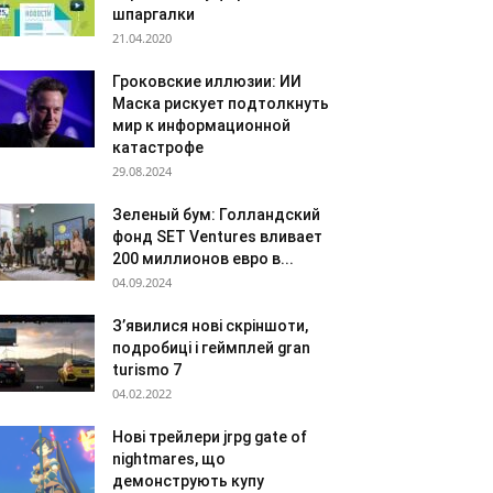
шпаргалки
21.04.2020
Гроковские иллюзии: ИИ
Маска рискует подтолкнуть
мир к информационной
катастрофе
29.08.2024
Зеленый бум: Голландский
фонд SET Ventures вливает
200 миллионов евро в...
04.09.2024
З’явилися нові скріншоти,
подробиці і геймплей gran
turismo 7
04.02.2022
Нові трейлери jrpg gate of
nightmares, що
демонструють купу