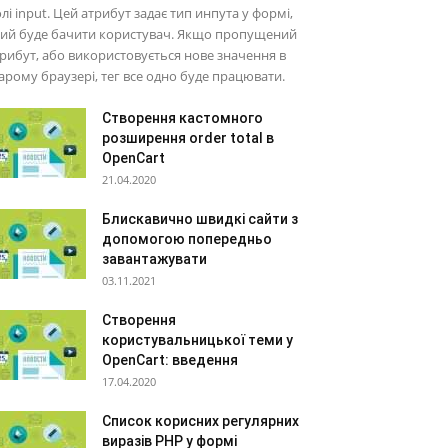
лі input. Цей атрибут задає тип инпута у формі,
кий буде бачити користувач. Якщо пропущений
рибут, або використовується нове значення в
арому браузері, тег все одно буде працювати.
Створення кастомного
розширення order total в
OpenCart
21.04.2020
Блискавично швидкі сайти з
допомогою попередньо
завантажувати
03.11.2021
Створення
користувальницької теми у
OpenCart: введення
17.04.2020
Список корисних регулярних
виразів PHP у формі