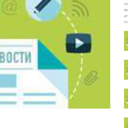
по
я
ат
ст