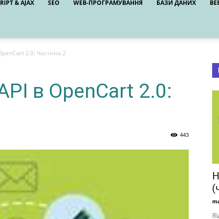
RIPT & AJAX
SEO
WEB-ПРОГРАМУВАННЯ
БАЗИ ДАНИХ
ВЕ
penCart 2.0: Частина 2
PI в OpenCart 2.0:
443
H
(
ma
Ві