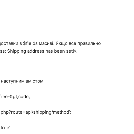
оставки в $fields масиві. Якщо все правильно
s: Shipping address has been set!».
 наступним вмістом.
free-&gt;code;
x.php?route=api/shipping/method’;
free’