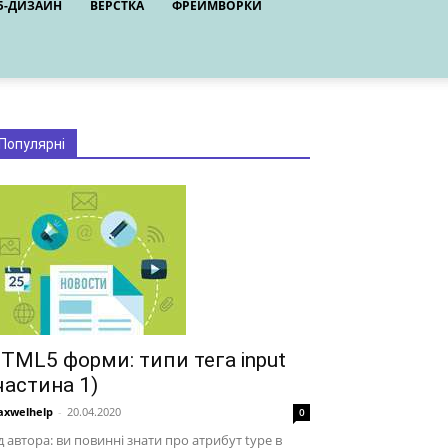
Б-ДИЗАЙН
ВЕРСТКА
ФРЕЙМВОРКИ
Популярні
TML5 форми: типи тега input
частина 1)
xwelhelp
-
20.04.2020
0
д автора: ви повинні знати про атрибут type в