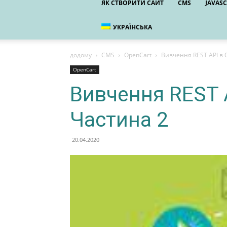
ЯК СТВОРИТИ САЙТ
CMS
JAVASC
УКРАЇНСЬКА
додому
CMS
OpenCart
Вивчення REST API в O
OpenCart
Вивчення REST A
Частина 2
20.04.2020