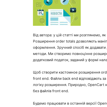
Від автора: у цій статті ми розглянемо, 
Розширення order totals дозволяють мані
оформлення. Зручний спосіб як додавати д
методи. Ми створимо повноцінне розширен
додатковий податок, заданий у формі нала
Щоб створити кастомное розширення order
front end. Файли back end відповідають з
логіку розширення. Природно, OpenCart 
без файлів front end.
Будемо працювати в останній версії Open