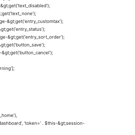
&gt;get(‘text_disabled’);
;get(‘text_none’);
ge-&gt;get(‘entry_customtax’);
t;get(‘entry_status’);
ge-&gt;get(‘entry_sort_order’);
gt;get(‘button_save’);
&gt;get(‘button_cancel’);
ning’];
t_home’),
dashboard’, ‘token=’ . $this-&gt;session-