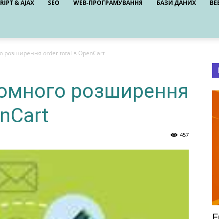
RIPT & AJAX
SEO
WEB-ПРОГРАМУВАННЯ
БАЗИ ДАНИХ
ВЕ
 розширення order total в OpenCart
томного розширення
enCart
457
E