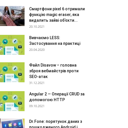
Смартфони pixel 6 отримали
функцію magic eraser, яка
видалить зайві об’єкти...
20.10.2021
Вивчаємо LESS:
Застосування на практиці
20.04.2020
Файл Disavow – головна
зброя вебмайстрів проти
SEO-атак
31.12.2021
Angular 2 — Операції CRUD за
допомогою HTTP
09.10.2021
Dr.Fone: порятунок даних з
пошкодженого Android і