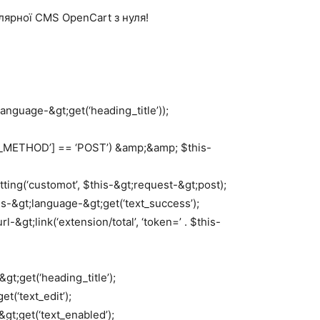
лярної CMS OpenCart з нуля!
anguage-&gt;get(‘heading_title’));
ST_METHOD’] == ‘POST’) &amp;&amp; $this-
ting(‘customot’, $this-&gt;request-&gt;post);
is-&gt;language-&gt;get(‘text_success’);
-&gt;link(‘extension/total’, ‘token=’ . $this-
gt;get(‘heading_title’);
t(‘text_edit’);
gt;get(‘text_enabled’);