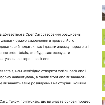
як відбувається в OpenCart створення розширень.
пулювати сумою замовлення в процесі його
одатковий податок, так і давати знижку через різні
ня order totals, яке буде застосовувати
штувань на стороні back end.
 totals, нам необхідно створити файли back end і
а форму налаштувань, а файли front end визначають
не визначить ваше розширення на сторінці кошика
Cart. Також припускаю, що ви знаєте основи процес