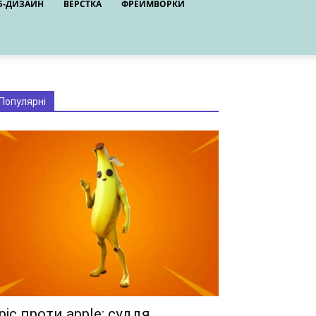
Б-ДИЗАЙН
ВЕРСТКА
ФРЕЙМВОРКИ
Популярні
pic проти apple: суддя