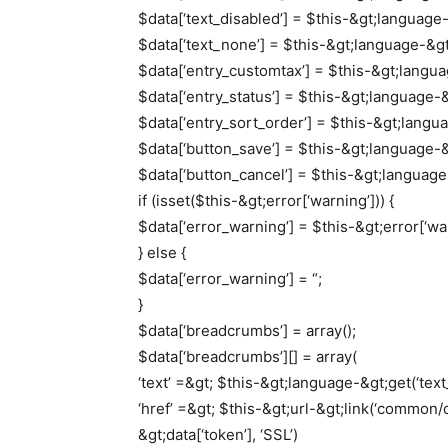
$data[‘text_disabled’] = $this-&gt;language-
$data[‘text_none’] = $this-&gt;language-&gt
$data[‘entry_customtax’] = $this-&gt;langua
$data[‘entry_status’] = $this-&gt;language-&g
$data[‘entry_sort_order’] = $this-&gt;langua
$data[‘button_save’] = $this-&gt;language-&
$data[‘button_cancel’] = $this-&gt;language-
if (isset($this-&gt;error[‘warning’])) {
$data[‘error_warning’] = $this-&gt;error[‘war
} else {
$data[‘error_warning’] = “;
}
$data[‘breadcrumbs’] = array();
$data[‘breadcrumbs’][] = array(
‘text’ =&gt; $this-&gt;language-&gt;get(‘tex
‘href’ =&gt; $this-&gt;url-&gt;link(‘common/
&gt;data[‘token’], ‘SSL’)