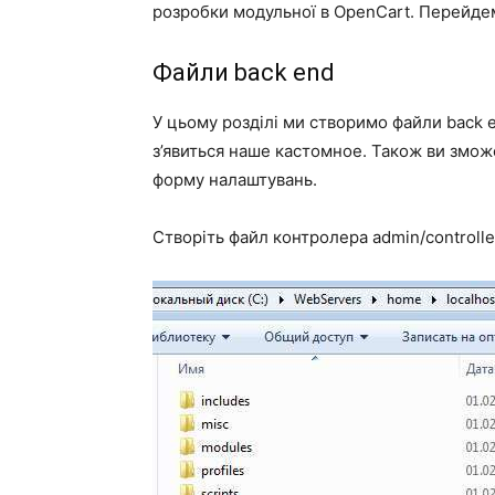
розробки модульної в OpenCart. Перейдем
Файли back end
У цьому розділі ми створимо файли back en
з’явиться наше кастомное. Також ви змож
форму налаштувань.
Створіть файл контролера admin/controller