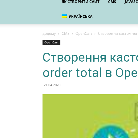
ЯК СТВОРИТИ САЙТ
CMS
JAVASC
УКРАЇНСЬКА
додому
CMS
OpenCart
Створення кастомного
OpenCart
Створення кас
order total в Op
21.04.2020