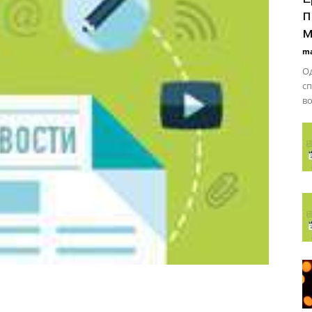
п
м
ma
Од
сп
во