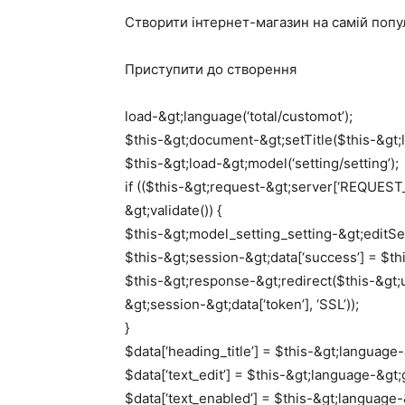
Створити інтернет-магазин на самій попу
Приступити до створення
load-&gt;language(‘total/customot’);
$this-&gt;document-&gt;setTitle($this-&gt;l
$this-&gt;load-&gt;model(‘setting/setting’);
if (($this-&gt;request-&gt;server[‘REQUE
&gt;validate()) {
$this-&gt;model_setting_setting-&gt;editSet
$this-&gt;session-&gt;data[‘success’] = $th
$this-&gt;response-&gt;redirect($this-&gt;url
&gt;session-&gt;data[‘token’], ‘SSL’));
}
$data[‘heading_title’] = $this-&gt;language-&
$data[‘text_edit’] = $this-&gt;language-&gt;ge
$data[‘text_enabled’] = $this-&gt;language-&