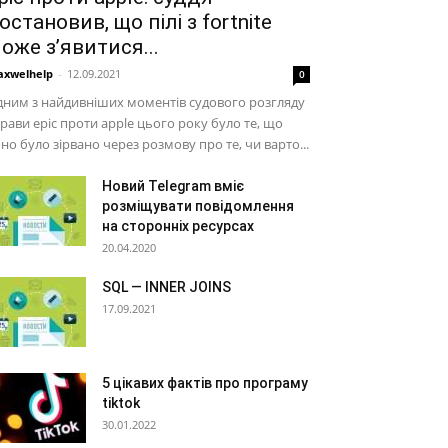
остановив, що пілі з fortnite
оже з’явитися...
xwelhelp
-
12.09.2021
0
ним з найдивніших моментів судового розгляду
рави epic проти apple цього року було те, що
но було зірвано через розмову про те, чи варто...
Новий Telegram вміє
розміщувати повідомлення
на сторонніх ресурсах
20.04.2020
SQL — INNER JOINS
17.09.2021
5 цікавих фактів про програму
tiktok
30.01.2022