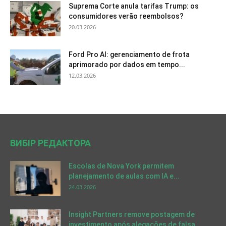
Suprema Corte anula tarifas Trump: os
consumidores verão reembolsos?
20.03.2026
Ford Pro AI: gerenciamento de frota
aprimorado por dados em tempo...
12.03.2026
ВИБІР РЕДАКТОРА
Escolas de Nova York permitem
planejamento de aulas com IA e...
24.03.2026
Insight Partners remove postagem de
investimento após alegações de falsa