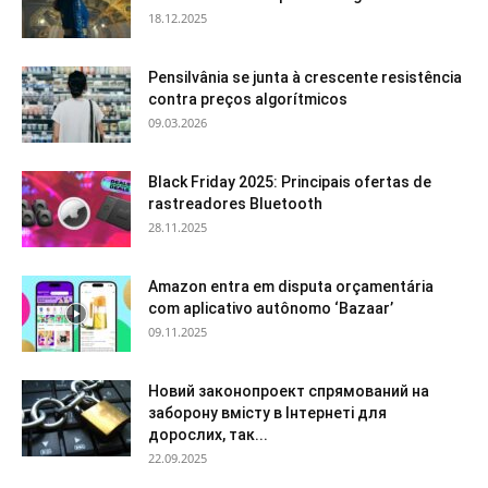
18.12.2025
Pensilvânia se junta à crescente resistência
contra preços algorítmicos
09.03.2026
Black Friday 2025: Principais ofertas de
rastreadores Bluetooth
28.11.2025
Amazon entra em disputa orçamentária
com aplicativo autônomo ‘Bazaar’
09.11.2025
Новий законопроект спрямований на
заборону вмісту в Інтернеті для
дорослих, так...
22.09.2025