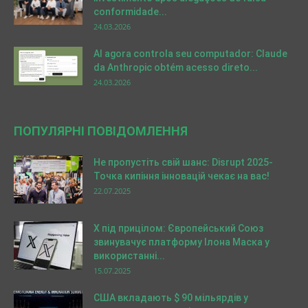
conformidade...
24.03.2026
AI agora controla seu computador: Claude
da Anthropic obtém acesso direto...
24.03.2026
ПОПУЛЯРНІ ПОВІДОМЛЕННЯ
Не пропустіть свій шанс: Disrupt 2025-
Точка кипіння інновацій чекає на вас!
22.07.2025
X під прицілом: Європейський Союз
звинувачує платформу Ілона Маска у
використанні...
15.07.2025
США вкладають $ 90 мільярдів у