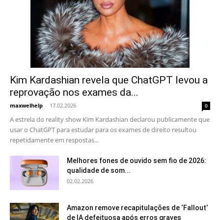
Kim Kardashian revela que ChatGPT levou a
reprovação nos exames da...
maxwelhelp
-
17.02.2026
0
A estrela do reality show Kim Kardashian declarou publicamente que
usar o ChatGPT para estudar para os exames de direito resultou
repetidamente em respostas...
Melhores fones de ouvido sem fio de 2026:
qualidade de som...
02.02.2026
Amazon remove recapitulações de ‘Fallout’
de IA defeituosa após erros graves