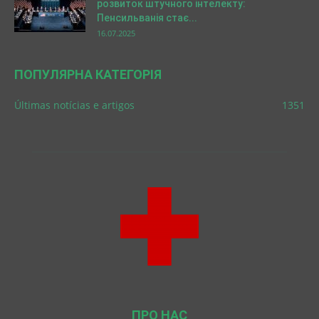
розвиток штучного інтелекту:
Пенсильванія стає...
16.07.2025
ПОПУЛЯРНА КАТЕГОРІЯ
Últimas notícias e artigos
1351
ПРО НАС