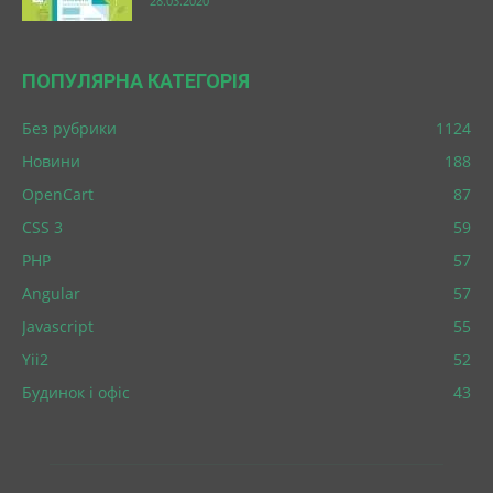
28.03.2020
ПОПУЛЯРНА КАТЕГОРІЯ
Без рубрики
1124
Новини
188
OpenCart
87
CSS 3
59
PHP
57
Angular
57
Javascript
55
Yii2
52
Будинок і офіс
43