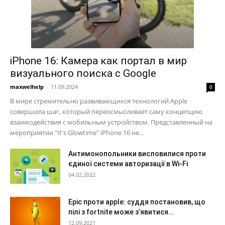
iPhone 16: Камера как портал в мир
визуального поиска с Google
maxwelhelp
-
11.09.2024
0
В мире стремительно развивающихся технологий Apple
совершила шаг, который переосмысливает саму концепцию
взаимодействия с мобильным устройством. Представленный на
мероприятии "It's Glowtime" iPhone 16 не...
Антимонопольники висловилися проти
єдиної системи авторизації в Wi-Fi
04.02.2022
Epic проти apple: суддя постановив, що
пілі з fortnite може з’явитися...
12.09.2021