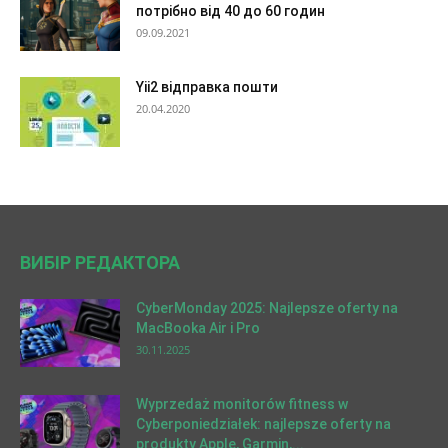
потрібно від 40 до 60 годин
09.09.2021
Yii2 відправка пошти
20.04.2020
ВИБІР РЕДАКТОРА
CyberMonday 2025: Najlepsze oferty na
MacBooka Air i Pro
30.11.2025
Wyprzedaż monitorów fitness w
Cyberponiedziałek: najlepsze oferty na
produkty Apple, Garmin,...