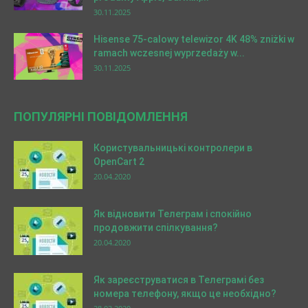
30.11.2025
Hisense 75-calowy telewizor 4K 48% zniżki w
ramach wczesnej wyprzedaży w...
30.11.2025
ПОПУЛЯРНІ ПОВІДОМЛЕННЯ
Користувальницькі контролери в
OpenCart 2
20.04.2020
Як відновити Телеграм і спокійно
продовжити спілкування?
20.04.2020
Як зареєструватися в Телеграмі без
номера телефону, якщо це необхідно?