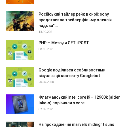
Російський тайлер рейк в сирії: sony
представила трейлер фільму олексія
чадова”...
13.10.2021
PHP — Методи GET і POST
08.10.2021
Google поділився особливостями
візуалізації контенту Googlebot
20.04.2020
Флагманський intel core i9 – 12900k (alder
lake-s) порівняли з core...
02.09.2021
На проходження marvel’s midnight suns