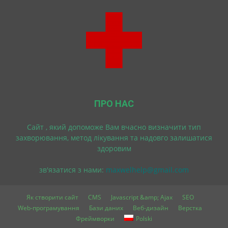
ПРО НАС
Cайт , який допоможе Вам вчасно визначити тип
захворювання, метод лікування та надовго залишатися
здоровим
зв'язатися з нами:
maxwelhelp@gmail.com
Як створити сайт
CMS
Javascript &amp; Ajax
SEO
Web-програмування
Бази даних
Веб-дизайн
Верстка
Фреймворки
Polski