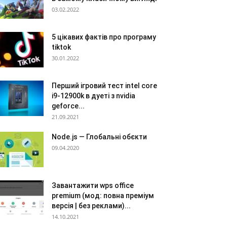
03.02.2022
5 цікавих фактів про програму
tiktok
30.01.2022
Перший ігровий тест intel core
i9-12900k в дуеті з nvidia
geforce...
21.09.2021
Node.js — Глобальні обєкти
09.04.2020
Завантажити wps office
premium (мод: повна преміум
версія | без реклами)...
14.10.2021