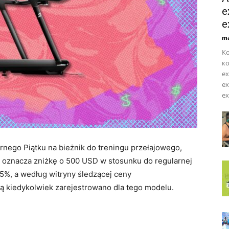
e
e
ma
Ко
ко
ex
ex
ex
arnego Piątku na bieżnik do treningu przełajowego,
 oznacza zniżkę o 500 USD w stosunku do regularnej
5%, a według witryny śledzącej ceny
ką kiedykolwiek zarejestrowano dla tego modelu.