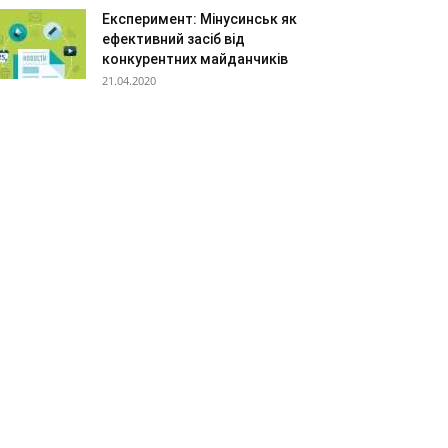
Експеримент: Мінусинськ як
ефективний засіб від
конкурентних майданчиків
21.04.2020