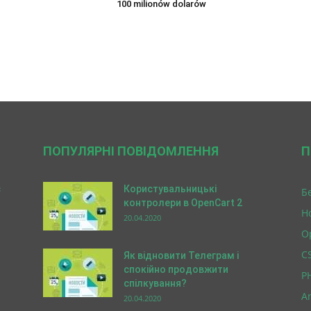
100 milionów dolarów
ПОПУЛЯРНІ ПОВІДОМЛЕННЯ
П
ć
Користувальницькі
Б
контролери в OpenCart 2
Н
20.04.2020
O
C
Як відновити Телеграм і
спокійно продовжити
P
спілкування?
A
20.04.2020