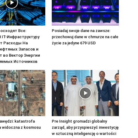
осходят Все:
Posiadaj swoje dane na zawsze:
В IT-Инфраструктуру
przechowuj dane w chmurze na całe
т Расходы На
życie za jedyne 679 USD
Нефтяных Запасов и
 во Вектор Энергии
яемых Источников
awędzi: katastrofa
Pre Insight gromadzi globalny
a widoczna z kosmosu
zarząd, aby przyspieszyć inwestycję
w sztuczną inteligencję o wartości