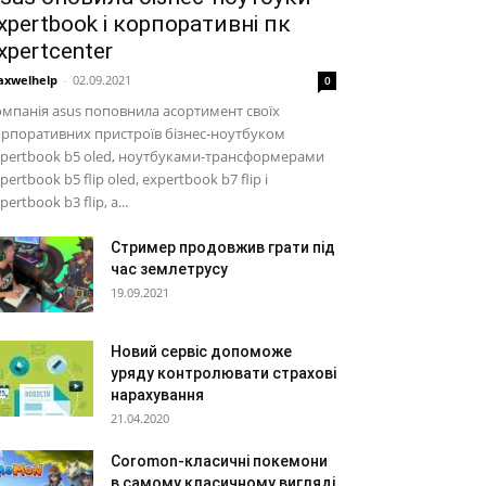
xpertbook і корпоративні пк
xpertcenter
xwelhelp
-
02.09.2021
0
мпанія asus поповнила асортимент своїх
рпоративних пристроїв бізнес-ноутбуком
pertbook b5 oled, ноутбуками-трансформерами
pertbook b5 flip oled, expertbook b7 flip і
pertbook b3 flip, а...
Стример продовжив грати під
час землетрусу
19.09.2021
Новий сервіс допоможе
уряду контролювати страхові
нарахування
21.04.2020
Coromon-класичні покемони
в самому класичному вигляді