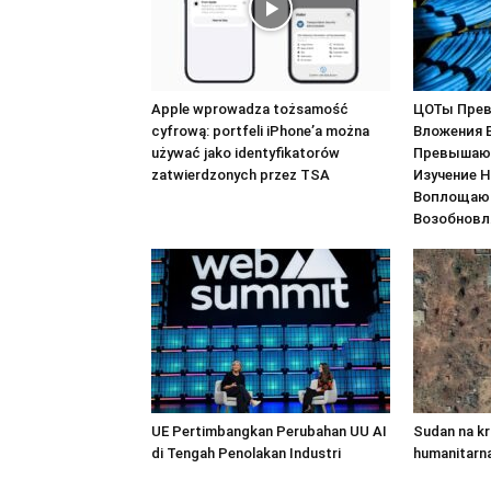
Apple wprowadza tożsamość
ЦОТы Прев
cyfrową: portfeli iPhone’a można
Вложения 
używać jako identyfikatorów
Превышаю
zatwierdzonych przez TSA
Изучение 
Воплощают
Возобновл
UE Pertimbangkan Perubahan UU AI
Sudan na kr
di Tengah Penolakan Industri
humanitarn