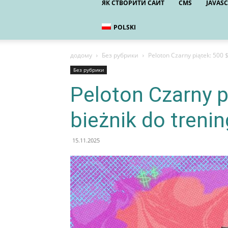
ЯК СТВОРИТИ САЙТ
CMS
JAVASC
POLSKI
додому
Без рубрики
Peloton Czarny piątek: 500 
Без рубрики
Peloton Czarny p
bieżnik do treni
15.11.2025