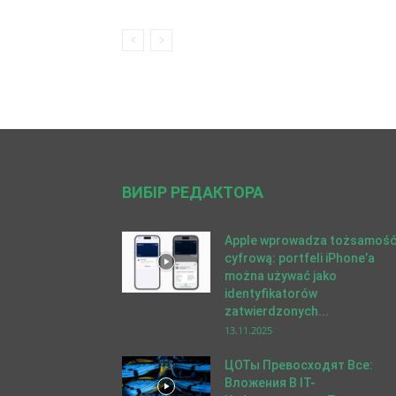
ВИБІР РЕДАКТОРА
Apple wprowadza tożsamoś
cyfrową: portfeli iPhone’a
można używać jako
identyfikatorów
zatwierdzonych...
13.11.2025
ЦОТы Превосходят Все:
Вложения В IT-