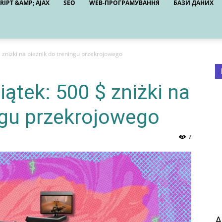
RIPT &AMP; AJAX
SEO
WEB-ПРОГРАМУВАННЯ
БАЗИ ДАНИХ
$ zniżki na bieżnik do treningu przekrojowego
iątek: 500 $ zniżki na
ngu przekrojowego
7
A