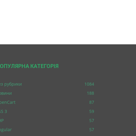
ОПУЛЯРНА КАТЕГОРІЯ
ез рубрики
1084
овини
188
penCart
87
SS 3
59
HP
57
ngular
57