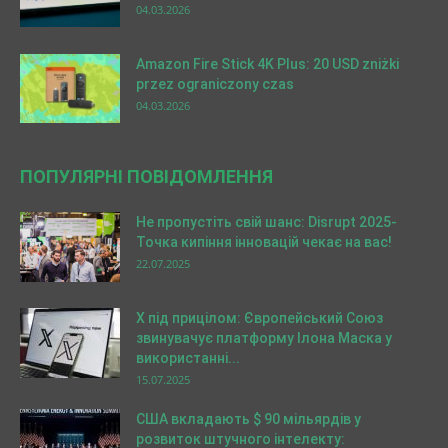
04.03.2026
Amazon Fire Stick 4K Plus: 20 USD zniżki
przez ograniczony czas
04.03.2026
ПОПУЛЯРНІ ПОВІДОМЛЕННЯ
Не пропустіть свій шанс: Disrupt 2025-
Точка кипіння інновацій чекає на вас!
22.07.2025
X під прицілом: Європейський Союз
звинувачує платформу Ілона Маска у
використанні...
15.07.2025
США вкладають $ 90 мільярдів у
розвиток штучного інтелекту: