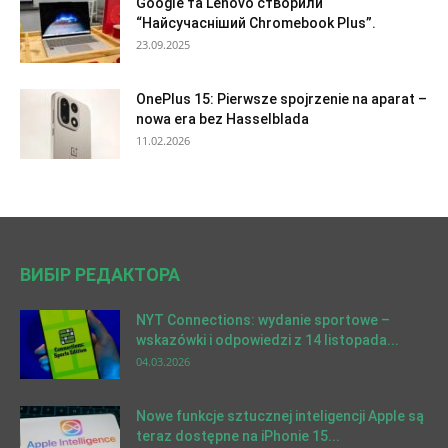
Google та Lenovo створили
“Найсучасніший Chromebook Plus”.
23.09.2025
OnePlus 15: Pierwsze spojrzenie na aparat –
nowa era bez Hasselblada
11.02.2026
ВИБІР РЕДАКТОРА
NYT Connections: wydanie sportowe –
wskazówki i odpowiedzi z 14 listopada...
04.03.2026
Nowe funkcje sztucznej inteligencji Apple są
teraz dostępne na iPhonie 15...