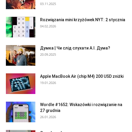
03.11.2025
Rozwiązania mini krzyżówek NYT: 2 stycznia
04.02.2026
Думка | Чи слід слухати А.І. Дума?
20.09.2025
Apple MacBook Air (chip M4) 200 USD zniżki
19.01.2026
Wordle #1652: Wskazówki i rozwiązanie na
27 grudnia
26.01.2026