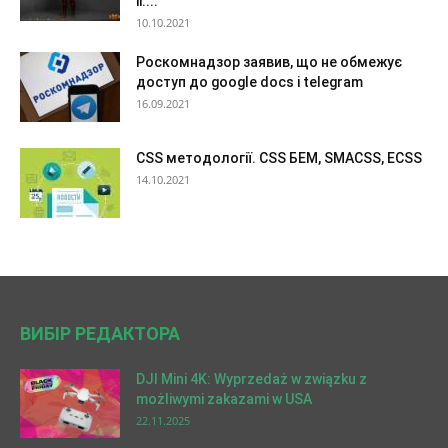
ii:...
10.10.2021
Роскомнадзор заявив, що не обмежує
доступ до google docs і telegram
16.09.2021
CSS методології. CSS БЕМ, SMACSS, ECSS
14.10.2021
ВИБІР РЕДАКТОРА
DJI Mini 4K: Wyprzedaż w związku z
możliwymi zakazami w USA
22.11.2025