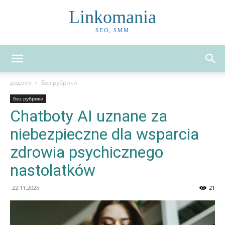
Linkomania
SEO, SMM
додому
Без рубрики
Без рубрики
Chatboty AI uznane za
niebezpieczne dla wsparcia
zdrowia psychicznego
nastolatków
22.11.2025
21