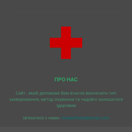
ПРО НАС
Cайт , який допоможе Вам вчасно визначити тип
захворювання, метод лікування та надовго залишатися
здоровим
зв'язатися з нами:
maxwelhelp@gmail.com