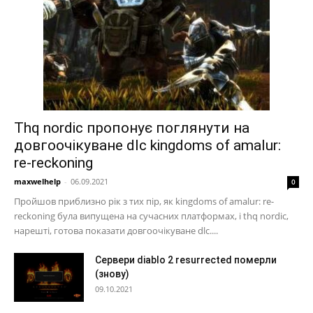
Thq nordic пропонує поглянути на
довгоочікуване dlc kingdoms of amalur:
re-reckoning
maxwelhelp
-
06.09.2021
0
Пройшов приблизно рік з тих пір, як kingdoms of amalur: re-
reckoning була випущена на сучасних платформах, і thq nordic,
нарешті, готова показати довгоочікуване dlc....
Сервери diablo 2 resurrected померли
(знову)
09.10.2021