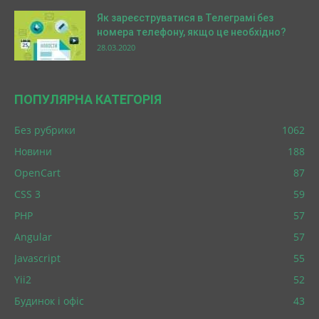
Як зареєструватися в Телеграмі без
номера телефону, якщо це необхідно?
28.03.2020
ПОПУЛЯРНА КАТЕГОРІЯ
Без рубрики
1062
Новини
188
OpenCart
87
CSS 3
59
PHP
57
Angular
57
Javascript
55
Yii2
52
Будинок і офіс
43