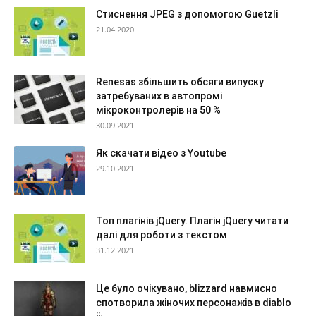
Стиснення JPEG з допомогою Guetzli
21.04.2020
Renesas збільшить обсяги випуску
затребуваних в автопромі
мікроконтролерів на 50 %
30.09.2021
Як скачати відео з Youtube
29.10.2021
Топ плагінів jQuery. Плагін jQuery читати
далі для роботи з текстом
31.12.2021
Це було очікувано, blizzard навмисно
спотворила жіночих персонажів в diablo