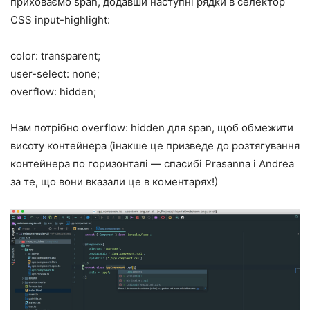
приховаємо span, додавши наступні рядки в селектор
CSS input-highlight:
color: transparent;
user-select: none;
overflow: hidden;
Нам потрібно overflow: hidden для span, щоб обмежити
висоту контейнера (інакше це призведе до розтягування
контейнера по горизонталі — спасибі Prasanna і Andrea
за те, що вони вказали це в коментарях!)