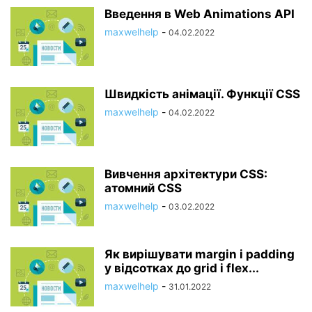
Введення в Web Animations API
maxwelhelp
-
04.02.2022
Швидкість анімації. Функції CSS
maxwelhelp
-
04.02.2022
Вивчення архітектури CSS:
атомний CSS
maxwelhelp
-
03.02.2022
Як вирішувати margin і padding
у відсотках до grid і flex...
maxwelhelp
-
31.01.2022