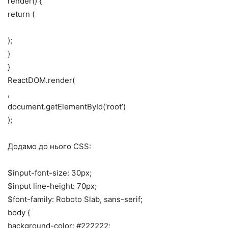
render() {
return (
);
}
}
ReactDOM.render(
,
document.getElementById(‘root’)
);
Додамо до нього CSS:
$input-font-size: 30px;
$input line-height: 70px;
$font-family: Roboto Slab, sans-serif;
body {
background-color: #222222;