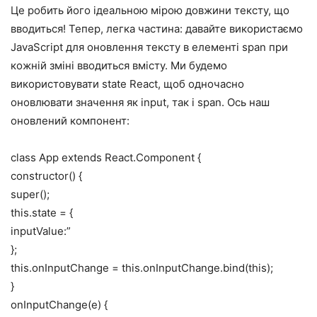
Це робить його ідеальною мірою довжини тексту, що
вводиться! Тепер, легка частина: давайте використаємо
JavaScript для оновлення тексту в елементі span при
кожній зміні вводиться вмісту. Ми будемо
використовувати state React, щоб одночасно
оновлювати значення як input, так і span. Ось наш
оновлений компонент:
class App extends React.Component {
constructor() {
super();
this.state = {
inputValue:”
};
this.onInputChange = this.onInputChange.bind(this);
}
onInputChange(e) {