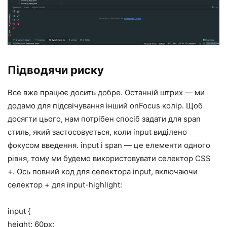
Підводячи риску
Все вже працює досить добре. Останній штрих — ми
додамо для підсвічування інший onFocus колір. Щоб
досягти цього, нам потрібен спосіб задати для span
стиль, який застосовується, коли input виділено
фокусом введення. input і span — це елементи одного
рівня, тому ми будемо використовувати селектор CSS
+. Ось повний код для селектора input, включаючи
селектор + для input-highlight:
input {
height: 60px;