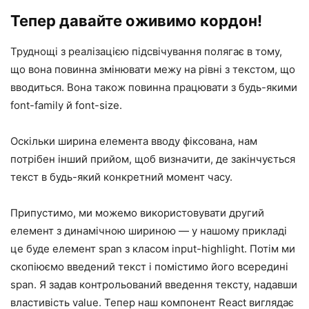
Тепер давайте оживимо кордон!
Труднощі з реалізацією підсвічування полягає в тому,
що вона повинна змінювати межу на рівні з текстом, що
вводиться. Вона також повинна працювати з будь-якими
font-family й font-size.
Оскільки ширина елемента вводу фіксована, нам
потрібен інший прийом, щоб визначити, де закінчується
текст в будь-який конкретний момент часу.
Припустимо, ми можемо використовувати другий
елемент з динамічною шириною — у нашому прикладі
це буде елемент span з класом input-highlight. Потім ми
скопіюємо введений текст і помістимо його всередині
span. Я задав контрольований введення тексту, надавши
властивість value. Тепер наш компонент React виглядає