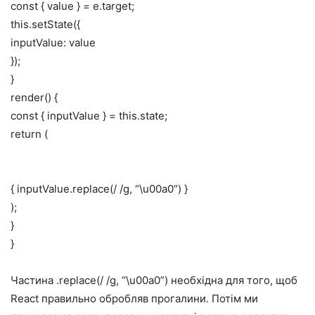
const { value } = e.target;
this.setState({
inputValue: value
});
}
render() {
const { inputValue } = this.state;
return (
{ inputValue.replace(/ /g, “\u00a0”) }
);
}
}
Частина .replace(/ /g, “\u00a0”) необхідна для того, щоб
React правильно обробляв прогалини. Потім ми