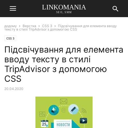
LINKOMANIA
SEO, SMM
додому
Верстка
CSS 3
Підсвічування для елемента вводу
тексту в стилі TripAdvisor з допомогою CSS
CSS 3
Підсвічування для елемента
вводу тексту в стилі
TripAdvisor з допомогою
CSS
20.04.2020