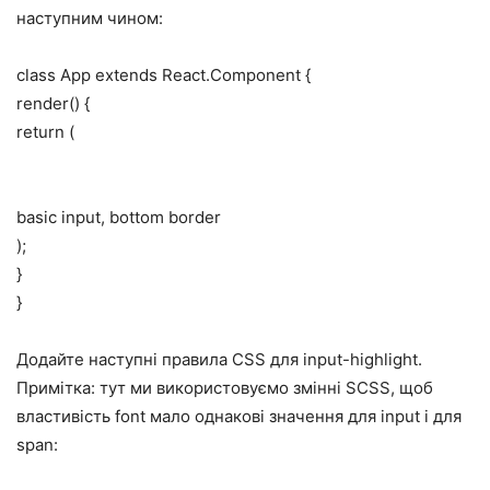
наступним чином:
class App extends React.Component {
render() {
return (
basic input, bottom border
);
}
}
Додайте наступні правила CSS для input-highlight.
Примітка: тут ми використовуємо змінні SCSS, щоб
властивість font мало однакові значення для input і для
span: