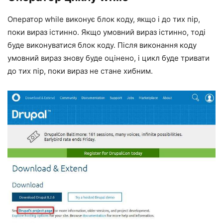
Оператор while виконує блок коду, якщо і до тих пір,
поки вираз істинно. Якщо умовний вираз істинно, тоді
буде виконуватися блок коду. Після виконання коду
умовний вираз знову буде оцінено, і цикл буде тривати
до тих пір, поки вираз не стане хибним.