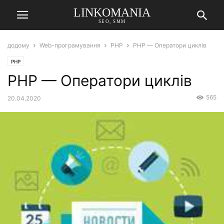
LINKOMANIA
SEO, SMM
додому
Web-програмування
PHP
PHP — Оператори циклів
PHP
PHP — Оператори циклів
565
20.04.2020