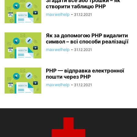
Згадати все або трошки – як
створити таблицю PHP
maxwelhelp
-
31.12.2021
Як за допомогою PHP видалити
символ – всі способи реалізації
maxwelhelp
-
31.12.2021
PHP — відправка електронної
пошти через PHP
maxwelhelp
-
31.12.2021