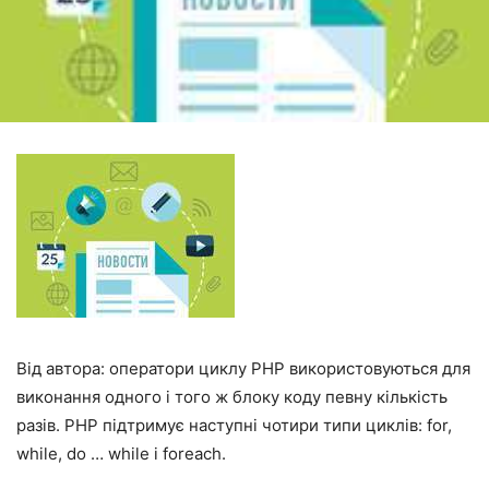
Від автора: оператори циклу PHP використовуються для
виконання одного і того ж блоку коду певну кількість
разів. PHP підтримує наступні чотири типи циклів: for,
while, do … while і foreach.