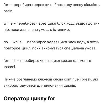
for — перебирає через цикл блок коду певну кількість
разів.
while – перебирає через цикл блок коду, якщо і до тих
пір, поки зазначена умова є істинним.
do … while — перебирає через цикл блок коду, а потім
повторює цикл, поки виконується спеціальна умова.
foreach – перебирає через цикл кожен елемент в
масиві.
Нижче розглянемо ключові слова continue і break, які
використовуються для виконання циклів.
Оператор циклу for