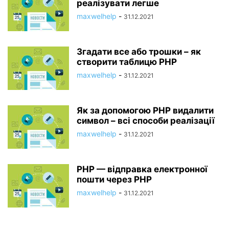
реалізувати легше
maxwelhelp
-
31.12.2021
Згадати все або трошки – як
створити таблицю PHP
maxwelhelp
-
31.12.2021
Як за допомогою PHP видалити
символ – всі способи реалізації
maxwelhelp
-
31.12.2021
PHP — відправка електронної
пошти через PHP
maxwelhelp
-
31.12.2021