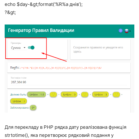
echo $day-&gt;format(‘%R%a днів’);
?&gt;
Для перекладу в PHP рядка дату реалізована функція
strtotime(), яка перетворює рядковий подання у