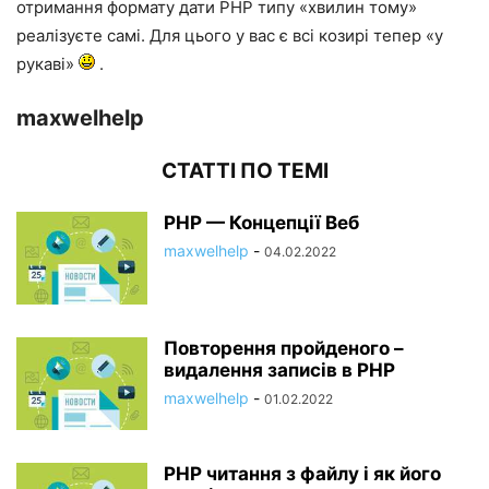
отримання формату дати PHP типу «хвилин тому»
реалізуєте самі. Для цього у вас є всі козирі тепер «у
рукаві»
.
maxwelhelp
СТАТТІ ПО ТЕМІ
PHP — Концепції Веб
maxwelhelp
-
04.02.2022
Повторення пройденого –
видалення записів в PHP
maxwelhelp
-
01.02.2022
PHP читання з файлу і як його