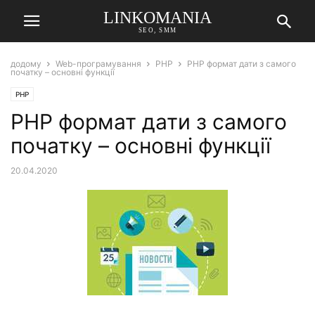
LINKOMANIA
SEO, SMM
додому
Web-програмування
PHP
PHP формат дати з самого
початку – основні функції
PHP
PHP формат дати з самого
початку – основні функції
20.04.2020