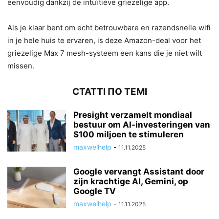
eenvoudig dankzij de intuïtieve griezelige app.
Als je klaar bent om echt betrouwbare en razendsnelle wifi
in je hele huis te ervaren, is deze Amazon-deal voor het
griezelige Max 7 mesh-systeem een ​​kans die je niet wilt
missen.
СТАТТІ ПО ТЕМІ
Presight verzamelt mondiaal
bestuur om AI-investeringen van
$100 miljoen te stimuleren
maxwelhelp
-
11.11.2025
Google vervangt Assistant door
zijn krachtige AI, Gemini, op
Google TV
maxwelhelp
-
11.11.2025