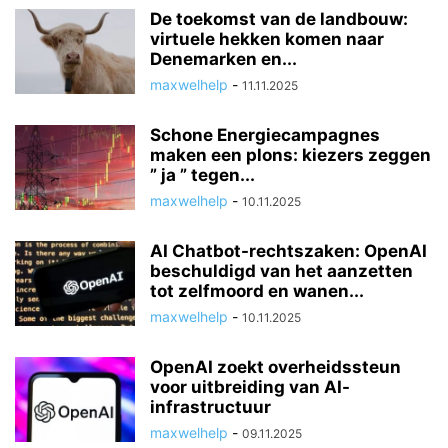
De toekomst van de landbouw:
virtuele hekken komen naar
Denemarken en...
maxwelhelp
-
11.11.2025
Schone Energiecampagnes
maken een plons: kiezers zeggen
” ja ” tegen...
maxwelhelp
-
10.11.2025
AI Chatbot-rechtszaken: OpenAI
beschuldigd van het aanzetten
tot zelfmoord en wanen...
maxwelhelp
-
10.11.2025
OpenAI zoekt overheidssteun
voor uitbreiding van AI-
infrastructuur
maxwelhelp
-
09.11.2025