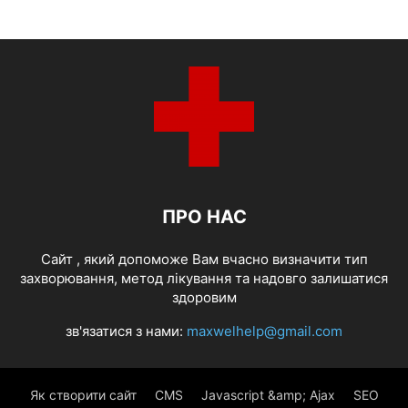
ПРО НАС
Cайт , який допоможе Вам вчасно визначити тип
захворювання, метод лікування та надовго залишатися
здоровим
зв'язатися з нами:
maxwelhelp@gmail.com
Як створити сайт
CMS
Javascript &amp; Ajax
SEO