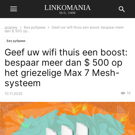
LINKOMANIA
SEO, SMM
додому
Без рубрики
Geef uw wifi thuis een boost: bespaar meer
dan $ 500 op...
Без рубрики
Geef uw wifi thuis een boost:
bespaar meer dan $ 500 op
het griezelige Max 7 Mesh-
systeem
16
10.11.2025