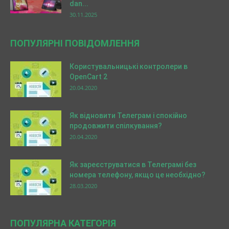
dan...
30.11.2025
ПОПУЛЯРНІ ПОВІДОМЛЕННЯ
Користувальницькі контролери в
OpenCart 2
20.04.2020
Як відновити Телеграм і спокійно
продовжити спілкування?
20.04.2020
Як зареєструватися в Телеграмі без
номера телефону, якщо це необхідно?
28.03.2020
ПОПУЛЯРНА КАТЕГОРІЯ