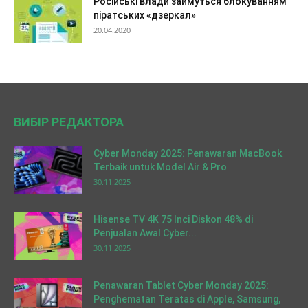
Російські влади займуться блокуванням
піратських «дзеркал»
20.04.2020
ВИБІР РЕДАКТОРА
Cyber Monday 2025: Penawaran MacBook
Terbaik untuk Model Air & Pro
30.11.2025
Hisense TV 4K 75 Inci Diskon 48% di
Penjualan Awal Cyber...
30.11.2025
Penawaran Tablet Cyber Monday 2025:
Penghematan Teratas di Apple, Samsung,