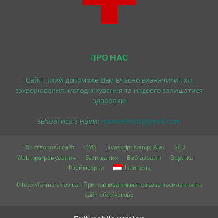
ПРО НАС
Cайт , який допоможе Вам вчасно визначити тип
захворювання, метод лікування та надовго залишатися
здоровим
зв'язатися з нами:
maxwelhelp@gmail.com
Як створити сайт
CMS
Javascript &amp; Ajax
SEO
Web-програмування
Бази даних
Веб-дизайн
Верстка
Фреймворки
Indonesia
© http://farman.kiev.ua - При копіюванні матеріалів посилання на
сайт обов'язкове