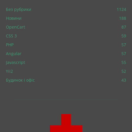
Без рубрики
1124
Новини
188
OpenCart
87
CSS 3
59
PHP
57
Angular
57
Javascript
55
Yii2
52
Будинок і офіс
43