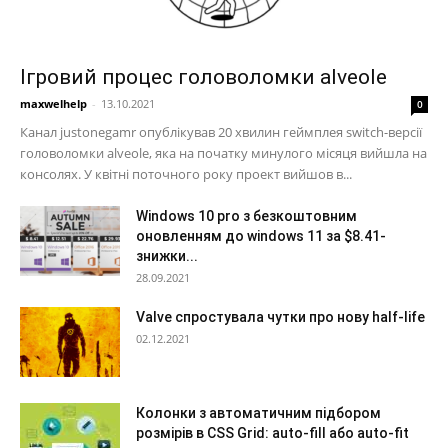
Ігровий процес головоломки alveole
maxwelhelp
-
13.10.2021
0
Канал justonegamr опублікував 20 хвилин геймплея switch-версії
головоломки alveole, яка на початку минулого місяця вийшла на
консолях. У квітні поточного року проект вийшов в...
Windows 10 pro з безкоштовним
оновленням до windows 11 за $8.41-
знижки...
28.09.2021
Valve спростувала чутки про нову half-life
02.12.2021
Колонки з автоматичним підбором
розмірів в CSS Grid: auto-fill або auto-fit