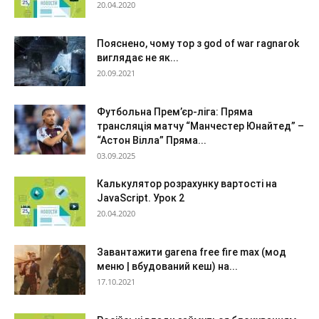
20.04.2020
Пояснено, чому тор з god of war ragnarok
виглядає не як...
20.09.2021
Футбольна Прем’єр-ліга: Пряма
трансляція матчу “Манчестер Юнайтед” –
“Астон Вілла” Пряма...
03.09.2025
Калькулятор розрахунку вартості на
JavaScript. Урок 2
20.04.2020
Завантажити garena free fire max (мод
меню | вбудований кеш) на...
17.10.2021