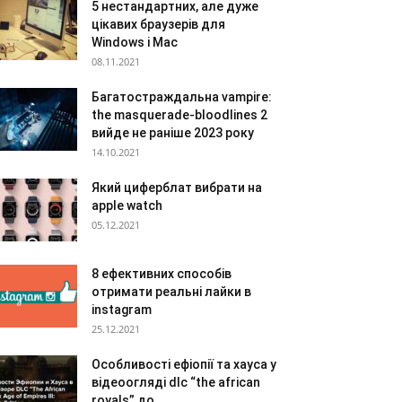
5 нестандартних, але дуже
цікавих браузерів для
Windows і Mac
08.11.2021
Багатостраждальна vampire:
the masquerade-bloodlines 2
вийде не раніше 2023 року
14.10.2021
Який циферблат вибрати на
apple watch
05.12.2021
8 ефективних способів
отримати реальні лайки в
instagram
25.12.2021
Особливості ефіопії та хауса у
відеоогляді dlc “the african
royals” до...