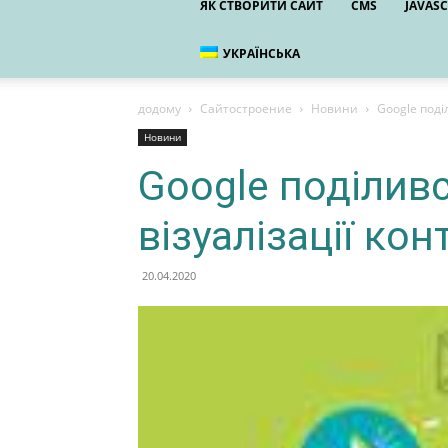
ЯК СТВОРИТИ САЙТ
CMS
JAVASC
УКРАЇНСЬКА
додому
Сайтостроение
Новини
Google поді
Новини
Google поділив
візуалізації ко
20.04.2020