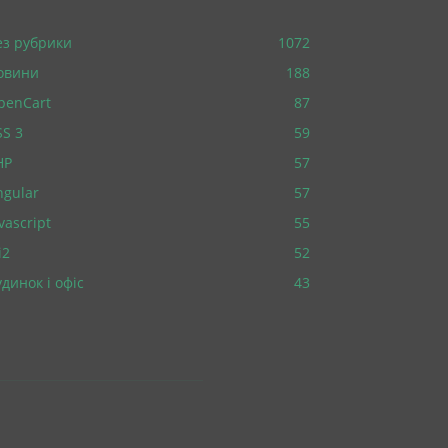
ез рубрики
1072
овини
188
penCart
87
SS 3
59
HP
57
ngular
57
vascript
55
i2
52
динок і офіс
43