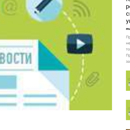
р
с
у
ma
Пр
не
то
П
за