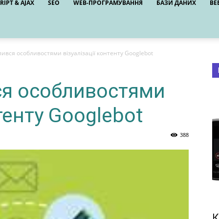
RIPT & AJAX
SEO
WEB-ПРОГРАМУВАННЯ
БАЗИ ДАНИХ
ВЕ
лився особливостями візуалізації контенту Googlebot
ся особливостями
нтенту Googlebot
388
К