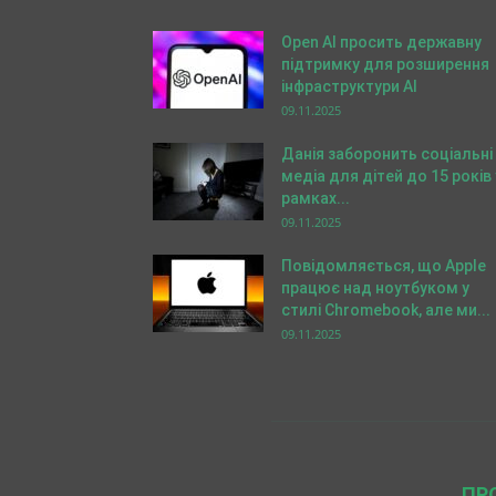
Open AI просить державну
підтримку для розширення
інфраструктури AI
09.11.2025
Данія заборонить соціальні
медіа для дітей до 15 років 
рамках...
09.11.2025
Повідомляється, що Apple
працює над ноутбуком у
стилі Chromebook, але ми...
09.11.2025
ПР