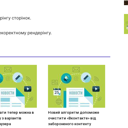
рінгу сторінок.
некоректному рендерінгу.
ати тепер можна в
Новий алгоритм допоможе
 з варіантів
очистити «Вконтакте» від
аузера
забороненого контенту