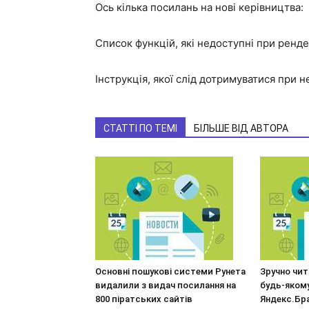
Ось кілька посилань на нові керівництва:
Список функцій, які недоступні при ренде
Інструкція, якої слід дотримуватися при 
СТАТТІ ПО ТЕМІ
БІЛЬШЕ ВІД АВТОРА
Основні пошукові системи Рунета
Зручно чит
видалили з видач посилання на
будь-якому
800 піратських сайтів
Яндекс.Бр