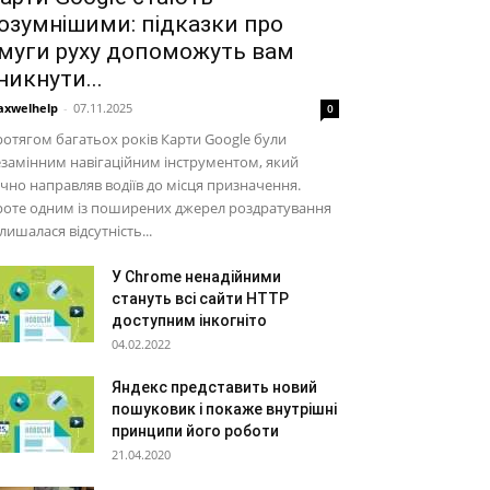
озумнішими: підказки про
муги руху допоможуть вам
никнути...
xwelhelp
-
07.11.2025
0
отягом багатьох років Карти Google були
замінним навігаційним інструментом, який
чно направляв водіїв до місця призначення.
роте одним із поширених джерел роздратування
лишалася відсутність...
У Chrome ненадійними
стануть всі сайти HTTP
доступним інкогніто
04.02.2022
Яндекс представить новий
пошуковик і покаже внутрішні
принципи його роботи
21.04.2020