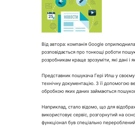
Від автора: компанія Google оприлюднила
розповідається про тонкощі роботи пошук
розробникам краще зрозуміти, які дані і 
Представник пошукача Гері Илш у своєму 
технічну документацію. З її допомогою в
обробкою яких даних займаються пошуков
Наприклад, стало відомо, що для відобра
використовує сервіс, розгорнутий на осно
функціонал був спеціально перероблений