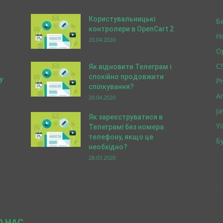
Користувальницькі
Б
контролери в OpenCart 2
Н
20.04.2020
O
C
Як відновити Телеграм і
спокійно продовжити
у
P
спілкування?
A
20.04.2020
Ja
Як зареєструватися в
Yi
Телеграмі без номера
телефону, якщо це
Бу
необхідно?
28.03.2020
О НАС