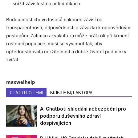
snížit závislost na antibiotikách.
Budoucnost chovu lososů nakonec závisí na
transparentnosti, odpovědnosti a závazku k odpovědným
postupům. Zatímco akvakultura může hrát roli při krmení
rostoucí populace, musí se vyvinout tak, aby
upřednostňovala udržitelnost a dobré životní podmínky
zvířat.
maxwelhelp
СТАТТІ ПО ТЕМІ
БІЛЬШЕ ВІД АВТОРА
AI Chatboti shledáni nebezpeční pro
podporu duševního zdraví
dospívajících