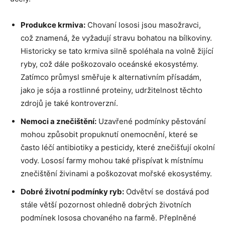
Produkce krmiva:
Chovaní lososi jsou masožravci,
což znamená, že vyžadují stravu bohatou na bílkoviny.
Historicky se tato krmiva silně spoléhala na volně žijící
ryby, což dále poškozovalo oceánské ekosystémy.
Zatímco průmysl směřuje k alternativním přísadám,
jako je sója a rostlinné proteiny, udržitelnost těchto
zdrojů je také kontroverzní.
Nemoci a znečištění:
Uzavřené podmínky pěstování
mohou způsobit propuknutí onemocnění, které se
často léčí antibiotiky a pesticidy, které znečišťují okolní
vody. Lososí farmy mohou také přispívat k místnímu
znečištění živinami a poškozovat mořské ekosystémy.
Dobré životní podmínky ryb:
Odvětví se dostává pod
stále větší pozornost ohledně dobrých životních
podmínek lososa chovaného na farmě. Přeplněné