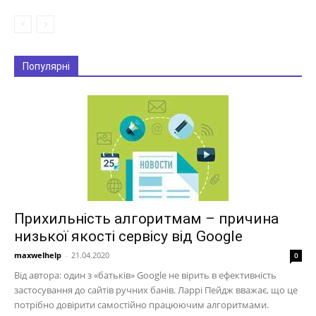
Популярні
Прихильність алгоритмам – причина
низької якості сервісу від Google
maxwelhelp
-
21.04.2020
0
Від автора: один з «батьків» Google не вірить в ефективність
застосування до сайтів ручних банів. Ларрі Пейдж вважає, що це
потрібно довірити самостійно працюючим алгоритмами.