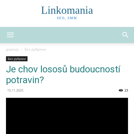
Linkomania
SEO, SMM
додому
Без рубрики
Без рубрики
Je chov lososů budoucností
potravin?
15.11.2025
23