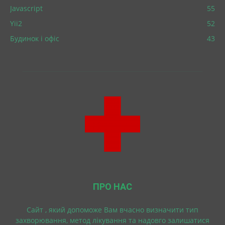
Javascript
55
Yii2
52
Будинок і офіс
43
ПРО НАС
Cайт , який допоможе Вам вчасно визначити тип
захворювання, метод лікування та надовго залишатися