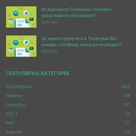
Як відновити Телеграм і спокійно
продовжити спілкування?
20.04.2020
Як зареєструватися в Телеграмі без
номера телефону, якщо це необхідно?
28.03.2020
ПОПУЛЯРНА КАТЕГОРІЯ
Без рубрики
1062
Новини
188
OpenCart
87
CSS 3
59
PHP
57
Angular
57