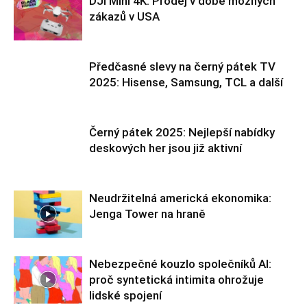
DJI Mini 4K: Prodej v době možných
zákazů v USA
Předčasné slevy na černý pátek TV
2025: Hisense, Samsung, TCL a další
Černý pátek 2025: Nejlepší nabídky
deskových her jsou již aktivní
Neudržitelná americká ekonomika:
Jenga Tower na hraně
Nebezpečné kouzlo společníků AI:
proč syntetická intimita ohrožuje
lidské spojení