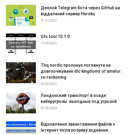
Деплой Telegram бота через GitHub на
віддалений сервер Heroku
31.12.2021
Gfx tool 10.1.0
17.09.2021
Thq nordic пропонує поглянути на
довгоочікуване dlc kingdoms of amalur:
re-reckoning
06.09.2021
Лондонский транспорт в осаде
киберугрозы: выходные под угрозой
07.09.2024
Відновлення завантаження файлів з
Інтернет після розриву зєднання.