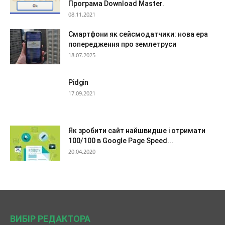
Програма Download Master.
08.11.2021
Смартфони як сейсмодатчики: нова ера
попередження про землетруси
18.07.2025
Pidgin
17.09.2021
Як зробити сайт найшвидше і отримати
100/100 в Google Page Speed...
20.04.2020
ВИБІР РЕДАКТОРА