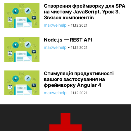
Створення фреймворку для SPA
на чистому JavaScript. Урок 3.
Звязок компонентів
maxwelhelp
-
11.12.2021
Node.js — REST API
maxwelhelp
-
11.12.2021
Стимуляція продуктивності
вашого застосування на
фреймворку Angular 4
maxwelhelp
-
11.12.2021