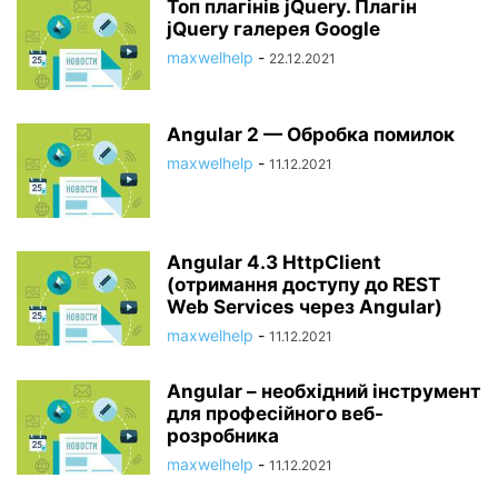
Топ плагінів jQuery. Плагін
jQuery галерея Google
maxwelhelp
-
22.12.2021
Angular 2 — Обробка помилок
maxwelhelp
-
11.12.2021
Angular 4.3 HttpClient
(отримання доступу до REST
Web Services через Angular)
maxwelhelp
-
11.12.2021
Angular – необхідний інструмент
для професійного веб-
розробника
maxwelhelp
-
11.12.2021