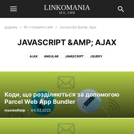
LINKOMANIA
SEO, SMM
додому
Як створити сайт
Javascript &amp; Ajax
JAVASCRIPT &AMP; AJAX
AJAX
ANGULAR
JAVASCRIPT
JQUERY
Коди, що розділяються за допомогою
Parcel Web App Bundler
maxwelhelp
-
04.02.2022