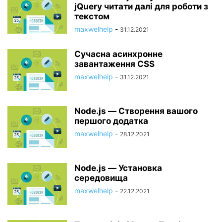
jQuery читати далі для роботи з
текстом
maxwelhelp
-
31.12.2021
Сучасна асинхронне
завантаження CSS
maxwelhelp
-
31.12.2021
Node.js — Створення вашого
першого додатка
maxwelhelp
-
28.12.2021
Node.js — Установка
середовища
maxwelhelp
-
22.12.2021