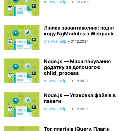
maxwelhelp
-
01.02.2022
Лінива завантаження: поділ
коду NgModules з Webpack
maxwelhelp
-
31.12.2021
Node.js — Масштабування
додатку за допомогою
child_process
maxwelhelp
-
31.12.2021
Node.js — Упаковка файлів в
пакети
maxwelhelp
-
31.12.2021
Топ плагінів jQuery. Плагін