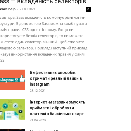
ass — вкладеність селекторів
xwelhelp
-
27.09.2021
0
д автора: Sass вкладеність комбінує різні логічні
руктури. З допомогою Sass можна комбінувати
зліч правил CSS одне в іншому. Якщо ви
користовуєте безліч селекторів, то ви можете
містити один селектор в інший, щоб створити
ладовою селектор. Приклад Наступний приклад
казує використання вкладених правил у файлі
SS:
8 ефективних способів
отримати реальні лайки в
instagram
25.12.2021
Інтернет-магазини змусять
приймати і обробляти
платежі з банківських карт
21.04.2020