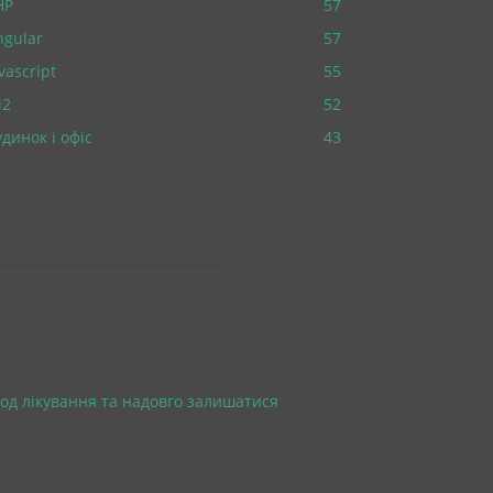
HP
57
ngular
57
vascript
55
i2
52
динок і офіс
43
од лікування та надовго залишатися