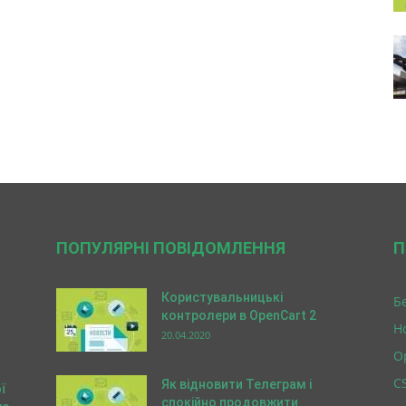
ПОПУЛЯРНІ ПОВІДОМЛЕННЯ
П
Користувальницькі
Б
контролери в OpenCart 2
Н
20.04.2020
O
C
Як відновити Телеграм і
ї
спокійно продовжити