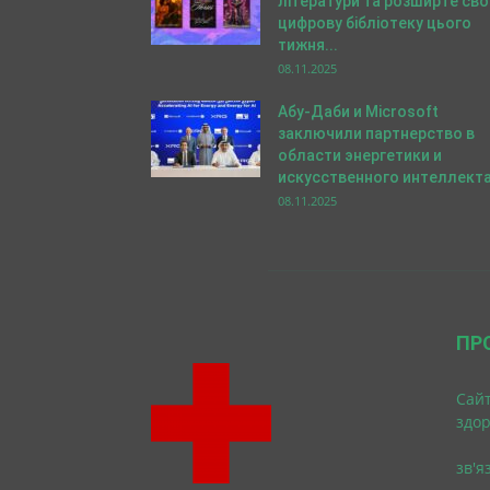
літератури та розширте св
цифрову бібліотеку цього
тижня...
08.11.2025
Абу-Даби и Microsoft
заключили партнерство в
области энергетики и
искусственного интеллекта.
08.11.2025
ПР
Cайт
здо
зв'я