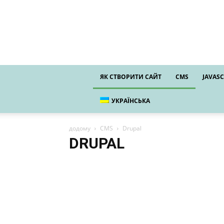
ЯК СТВОРИТИ САЙТ
CMS
JAVASC
УКРАЇНСЬКА
додому
CMS
Drupal
DRUPAL
Drupal
OpenCart
WooCommerce
Wordpress