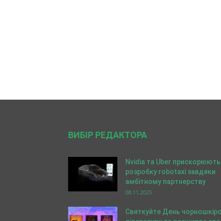
ВИБІР РЕДАКТОРА
Nvidia та Uber прискорюють
розробку robotaxi завдяки
амбітному партнерству
08.11.2025
Святкуйте День чорношкіро