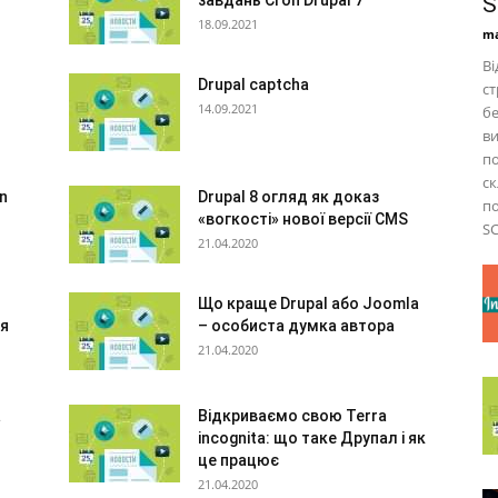
завдань Cron Drupal 7
S
18.09.2021
ma
Ві
Drupal captcha
ст
14.09.2021
бе
ви
по
ск
on
Drupal 8 огляд як доказ
по
«вогкості» нової версії CMS
SC
21.04.2020
Що краще Drupal або Joomla
ся
– особиста думка автора
21.04.2020
а
Відкриваємо свою Terra
incognita: що таке Друпал і як
це працює
21.04.2020