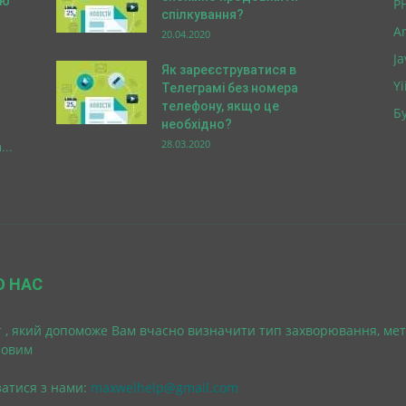
ою
P
спілкування?
A
20.04.2020
Ja
Як зареєструватися в
Yi
Телеграмі без номера
телефону, якщо це
Бу
необхідно?
28.03.2020
..
О НАС
 , який допоможе Вам вчасно визначити тип захворювання, мет
ровим
затися з нами:
maxwelhelp@gmail.com