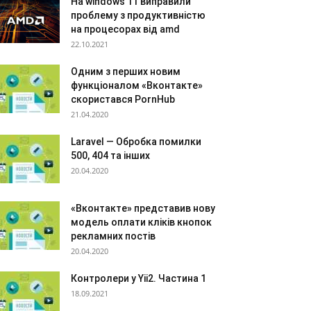
На windows 11 виправили
проблему з продуктивністю
на процесорах від amd
22.10.2021
Одним з перших новим
функціоналом «Вконтакте»
скористався PornHub
21.04.2020
Laravel — Обробка помилки
500, 404 та інших
20.04.2020
«Вконтакте» представив нову
модель оплати кліків кнопок
рекламних постів
20.04.2020
Контролери у Yii2. Частина 1
18.09.2021