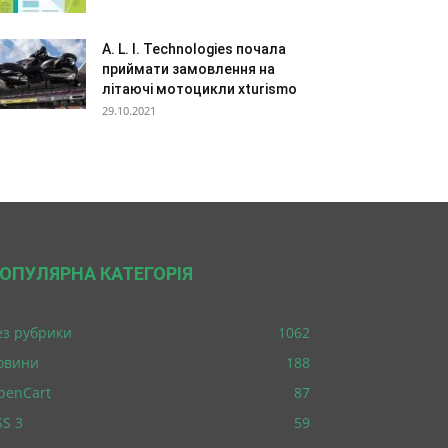
A. L. I. Technologies почала
приймати замовлення на
літаючі мотоцикли xturismo
29.10.2021
ОПУЛЯРНА КАТЕГОРІЯ
ез рубрики
1062
овини
188
penCart
87
SS 3
59