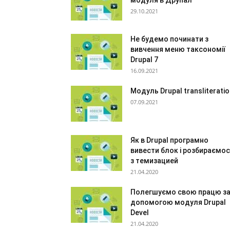
модуля в Друпал
29.10.2021
Не будемо починати з
вивчення меню таксономії
Drupal 7
16.09.2021
Модуль Drupal transliterati
07.09.2021
Як в Drupal програмно
вивести блок і розбираємо
з темизацией
21.04.2020
Полегшуємо свою працю з
допомогою модуля Drupal
Devel
21.04.2020